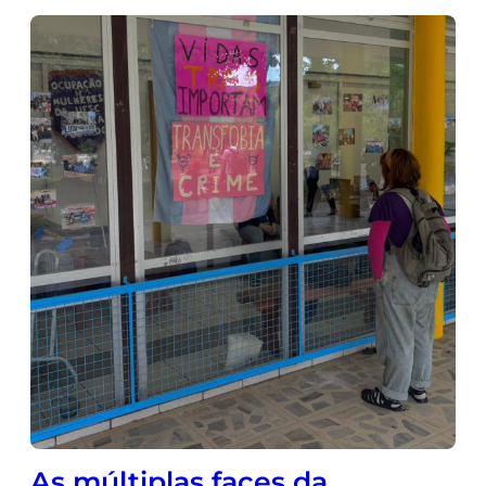
As múltiplas faces da