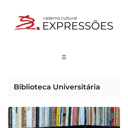
Pular
para
o
conteúdo
Biblioteca Universitária