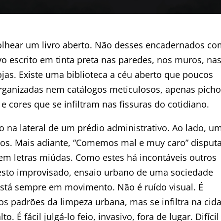
olhear um livro aberto. Não desses encadernados co
o escrito em tinta preta nas paredes, nos muros, na
ojas. Existe uma biblioteca a céu aberto que poucos
organizadas nem catálogos meticulosos, apenas pich
 cores que se infiltram nas fissuras do cotidiano.
o na lateral de um prédio administrativo. Ao lado, u
os. Mais adiante, “Comemos mal e muy caro” disput
 em letras miúdas. Como estes há incontáveis outros
otesto improvisado, ensaio urbano de uma sociedade
 está sempre em movimento. Não é ruído visual. É
 padrões da limpeza urbana, mas se infiltra na cid
 É fácil julgá-lo feio, invasivo, fora de lugar. Difícil