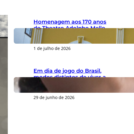
Homenagem aos 170 anos
do Theatro Adolpho Mello
gera críticas por ignorar
legado do patrono
1 de julho de 2026
Em dia de jogo do Brasil,
modos distintos de viver a
Copa do Mundo marcam o
Centro de Florianópolis
29 de junho de 2026