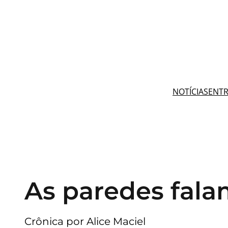
Pular
para
o
conteúdo
NOTÍCIAS
ENTR
As paredes fal
Crônica por Alice Maciel