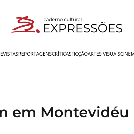
EVISTAS
REPORTAGENS
CRÍTICAS
FICÇÃO
ARTES VISUAIS
CINE
am em Montevidéu