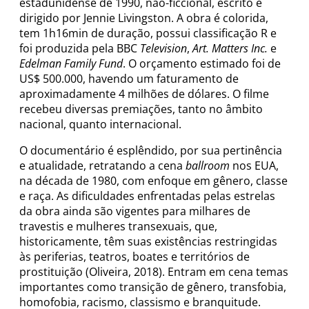
estadunidense de 1990, não-ficcional, escrito e
dirigido por Jennie Livingston. A obra é colorida,
tem 1h16min de duração, possui classificação R e
foi produzida pela BBC
Television
,
Art. Matters Inc.
e
Edelman Family Fund
. O orçamento estimado foi de
US$ 500.000, havendo um faturamento de
aproximadamente 4 milhões de dólares. O filme
recebeu diversas premiações, tanto no âmbito
nacional, quanto internacional.
O documentário é esplêndido, por sua pertinência
e atualidade, retratando a cena
ballroom
nos EUA,
na década de 1980, com enfoque em gênero, classe
e raça. As dificuldades enfrentadas pelas estrelas
da obra ainda são vigentes para milhares de
travestis e mulheres transexuais, que,
historicamente, têm suas existências restringidas
às periferias, teatros, boates e territórios de
prostituição (Oliveira, 2018). Entram em cena temas
importantes como transição de gênero, transfobia,
homofobia, racismo, classismo e branquitude.