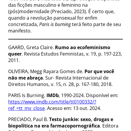
das ficções masculino e feminino na
(pós)modernidade (Preciado, 2023). É certo que,
quando a revolução pansexual for enfim
concretizada,
Paris is burning
terá feito parte de seu
manifesto.
GAARD, Greta Claire.
Rumo ao ecofeminismo
queer
. Revista Estudos Feministas, v. 19, p. 197-223,
2011.
OLIVEIRA, Megg Rayara Gomes de.
Por que você
não me abraça
. Sur- Revista Internacional de
Direitos Humanos, v. 15, n. 28, p. 167-180, 2018.
PARIS Is Burning.
IMDb
, 1990-2024. Disponível em:
https://www.imdb.com/title/tt0100332/?
ref_=tt_mv_close
. Acesso em: 13 out. 2024.
PRECIADO, Paul B.
Testo junkie: sexo, drogas e
biopolítica na era farmacopornográfica
. Editora