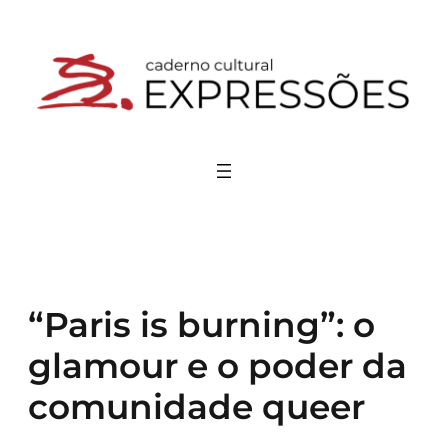
Pular
para
o
conteúdo
“Paris is burning”: o
glamour e o poder da
comunidade queer