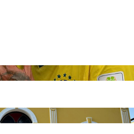
0 anos do Theatro Adolpho Mello gera críticas 