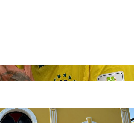
0 anos do Theatro Adolpho Mello gera críticas 