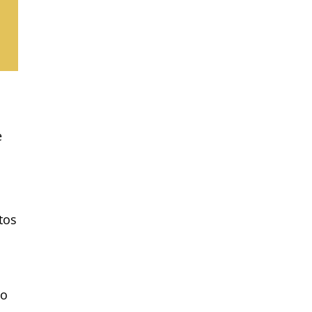
e
tos
 o