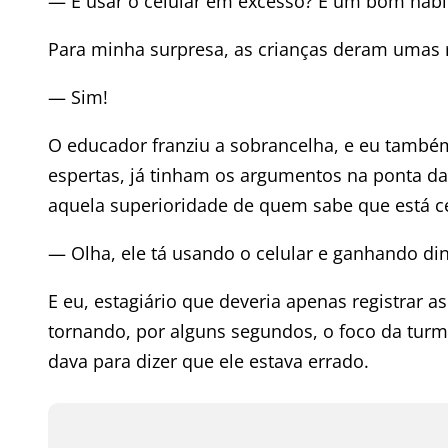
— E usar o celular em excesso? É um bom hábi
Para minha surpresa, as crianças deram umas 
— Sim!
O educador franziu a sobrancelha, e eu també
espertas, já tinham os argumentos na ponta da
aquela superioridade de quem sabe que está c
— Olha, ele tá usando o celular e ganhando din
E eu, estagiário que deveria apenas registrar a
tornando, por alguns segundos, o foco da turma
dava para dizer que ele estava errado.