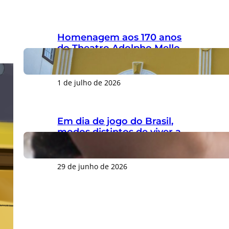
Homenagem aos 170 anos
do Theatro Adolpho Mello
gera críticas por ignorar
legado do patrono
1 de julho de 2026
Em dia de jogo do Brasil,
modos distintos de viver a
Copa do Mundo marcam o
Centro de Florianópolis
29 de junho de 2026