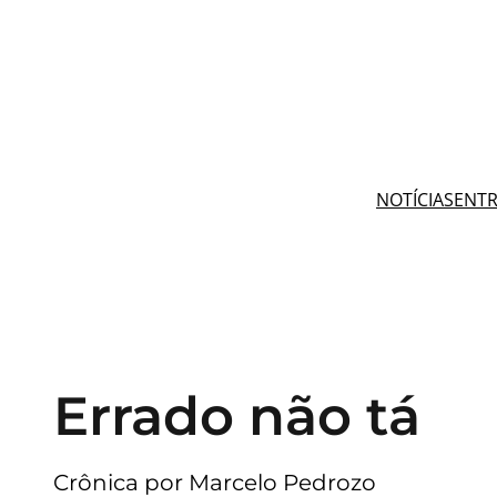
Pular
para
o
conteúdo
NOTÍCIAS
ENTR
Errado não tá
Crônica por Marcelo Pedrozo