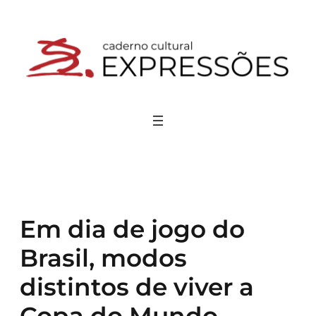
Pular
para
o
conteúdo
Em dia de jogo do
Brasil, modos
distintos de viver a
Copa do Mundo