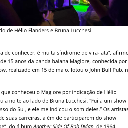
do de Hélio Flanders e Bruna Lucchesi.
a de conhecer, é muita síndrome de vira-lata”, afirm
 de 15 anos da banda baiana Maglore, conhecida por
how, realizado em 15 de maio, lotou o John Bull Pub, 
 que conheceu o Maglore por indicação de Hélio
iu a noite ao lado de Bruna Lucchesi. “Fui a um show
so do Sul, e ele me indicou o som deles.” Os artista
e suas carreiras, além de participarem do show
abe”, do álbum
Another Side Of Bob Dylan
, de 1964.