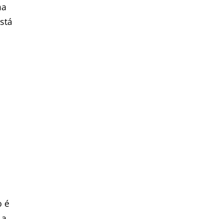
ma
stá
o é
 a