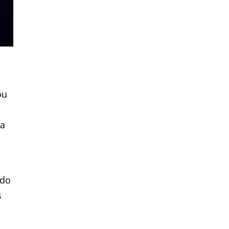
ou
na
 do
s