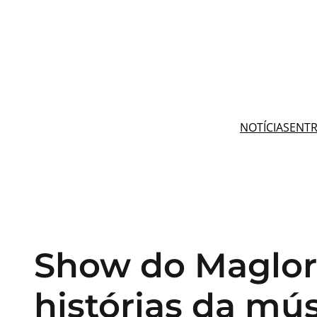
Pular
para
o
conteúdo
NOTÍCIAS
ENTR
Show do Maglore
histórias da mú