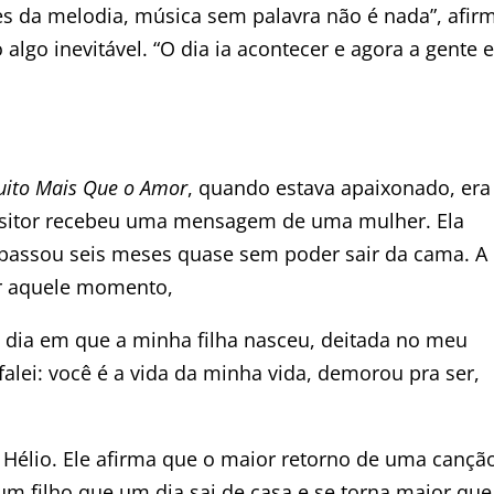
s da melodia, música sem palavra não é nada”, afir
lgo inevitável. “O dia ia acontecer e agora a gente e
ito Mais Que o Amor
, quando estava apaixonado, era
sitor recebeu uma mensagem de uma mulher. Ela
 passou seis meses quase sem poder sair da cama. A
ar aquele momento,
 o dia em que a minha filha nasceu, deitada no meu
 falei: você é a vida da minha vida, demorou pra ser,
o Hélio. Ele afirma que o maior retorno de uma cançã
m filho que um dia sai de casa e se torna maior que