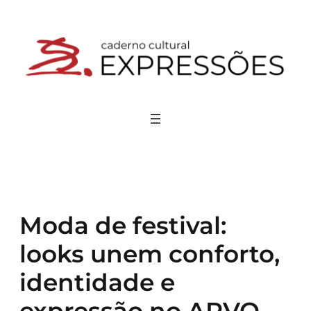
Pular
para
o
conteúdo
Moda de festival:
looks unem conforto,
identidade e
expressão no ARVO