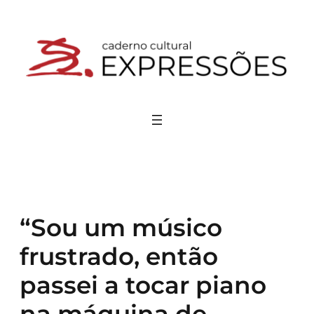
Pular
para
o
conteúdo
“Sou um músico
frustrado, então
passei a tocar piano
na máquina de