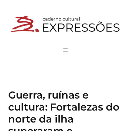
Pular
para
o
conteúdo
Guerra, ruínas e
cultura: Fortalezas do
norte da ilha
superaram o