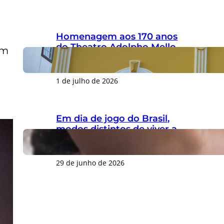
Homenagem aos 170 anos
do Theatro Adolpho Mello
om
gera críticas por ignorar
legado do patrono
1 de julho de 2026
Em dia de jogo do Brasil,
modos distintos de viver a
Copa do Mundo marcam o
Centro de Florianópolis
29 de junho de 2026