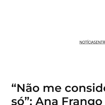
Pular
para
o
conteúdo
NOTÍCIAS
ENTR
“Não me consid
só”: Ana Frango 