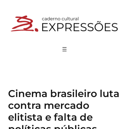
Pular
para
o
conteúdo
Cinema brasileiro luta
contra mercado
elitista e falta de
políticas públicas