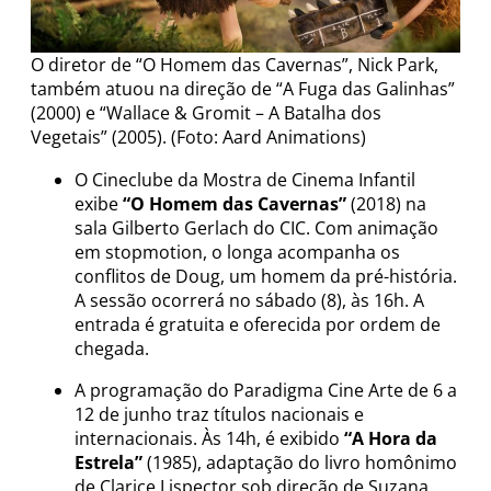
O diretor de “O Homem das Cavernas”, Nick Park,
também atuou na direção de “A Fuga das Galinhas”
(2000) e “Wallace & Gromit – A Batalha dos
Vegetais” (2005). (Foto: Aard Animations)
O Cineclube da Mostra de Cinema Infantil
exibe
“O Homem das Cavernas”
(2018) na
sala Gilberto Gerlach do CIC. Com animação
em stopmotion, o longa acompanha os
conflitos de Doug, um homem da pré-história.
A sessão ocorrerá no sábado (8), às 16h. A
entrada é gratuita e oferecida por ordem de
chegada.
A programação do Paradigma Cine Arte de 6 a
12 de junho traz títulos nacionais e
internacionais. Às 14h, é exibido
“A Hora da
Estrela”
(1985), adaptação do livro homônimo
de Clarice Lispector sob direção de Suzana