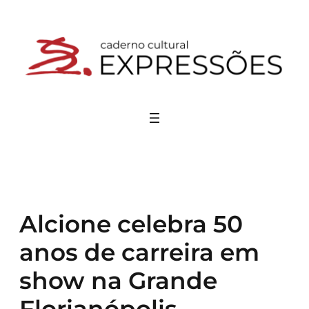
Pular
para
o
conteúdo
Alcione celebra 50
anos de carreira em
show na Grande
Florianópolis